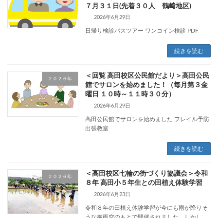
７月３１日(先着３０人 鶴﨑地区)
2026年6月29日
日帰り検診バスツアー ワンコイン検診 PDF
続きを読む
＜回覧 高田校区公民館だより＞高田公民
２０２６年
館でサロンを始めました！（毎月第３金
曜日 １０時～１１時３０分）
2026年6月29日
高田公民館でサロンを始めました フレイル予防
出張教室
続きを読む
＜高田校区七輪の街づくり協議会＞令和
２０２６年
８年 高田小５年生との田植え体験学習
2026年6月23日
令和８年の田植え体験学習が今にも雨が降りそ
うな梅雨空のもとで開催されました。しかし、