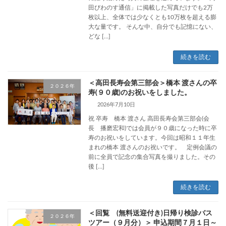
田びわのす通信」に掲載した写真だけでも2万
枚以上、全体では少なくとも10万枚を超える膨
大な量です。 そんな中、自分でも記憶にない、
どな […]
続きを読む
＜高田長寿会第三部会＞橋本 渡さんの卒
２０２６年
寿(９０歳)のお祝いをしました。
2026年7月10日
祝 卒寿 橋本 渡さん 高田長寿会第三部会(会
長 播磨宏和)では会員が９０歳になった時に卒
寿のお祝いをしています。今回は昭和１１年生
まれの橋本 渡さんのお祝いです。 定例会議の
前に全員で記念の集合写真を撮りました。その
後 […]
続きを読む
＜回覧 (無料送迎付き)日帰り検診バス
２０２６年
ツアー（９月分）＞ 申込期間７月１日～