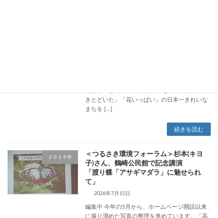
＜回覧＞令和８年 第19回市民いっせいご
２０２６年
み拾い。８月２日(日)に実施します 更
新
2026年7月24日
大分市から８月２日の大分市民いっせいごみ拾
いの案内が出ています。 《大分市の案内》 自
治会単位の清掃活動を市内全域でいっせいに実
施することで、 「ポイ捨てのない」「清掃のい
きとどいた」「花いっぱい」の日本一きれいな
まちを […]
続きを読む
＜つるさき環境フォーラム＞杉本(キヨ
２０２６年
子)さん、鶴崎公民館で記念講演
「渡り蝶「アサギマダラ」に魅せられ
て」
2026年7月15日
編集中 今年の5月から、ホームページ開設以来
に撮り溜めた写真の整理を進めています。「高