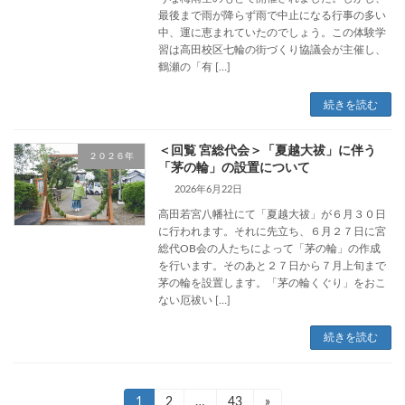
最後まで雨が降らず雨で中止になる行事の多い
中、運に恵まれていたのでしょう。この体験学
習は高田校区七輪の街づくり協議会が主催し、
鶴瀬の「有 […]
続きを読む
＜回覧 宮総代会＞「夏越大祓」に伴う
２０２６年
「茅の輪」の設置について
2026年6月22日
高田若宮八幡社にて「夏越大祓」が６月３０日
に行われます。それに先立ち、６月２７日に宮
総代OB会の人たちによって「茅の輪」の作成
を行います。そのあと２７日から７月上旬まで
茅の輪を設置します。「茅の輪くぐり」をおこ
ない厄祓い […]
続きを読む
投
固
1
固
2
…
固
43
»