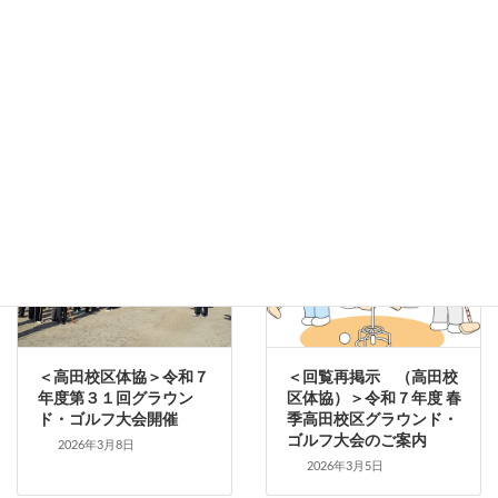
《回覧 若宮八幡社・宮
＜回覧（再掲示）市報＞
総代》 春季例大祭 の
令和8年4月1日から、自
ご案内[R８年３月２２
転車に対し「青切符」が
日]
適用。再度確認を。青切
符とは？ 反則金は？
2026年3月15日
2026年3月11日
＜高田校区体協＞令和７
＜回覧再掲示 （高田校
年度第３１回グラウン
区体協）＞令和７年度 春
ド・ゴルフ大会開催
季高田校区グラウンド・
ゴルフ大会のご案内
2026年3月8日
2026年3月5日