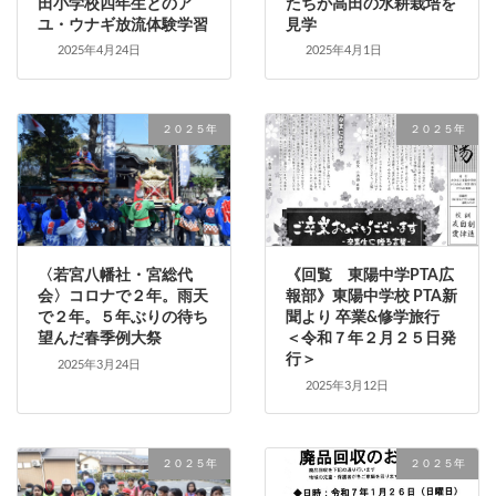
田小学校四年生とのア
たちが高田の水耕栽培を
ユ・ウナギ放流体験学習
見学
2025年4月24日
2025年4月1日
２０２５年
２０２５年
〈若宮八幡社・宮総代
《回覧 東陽中学PTA広
会〉コロナで２年。雨天
報部》東陽中学校 PTA新
で２年。５年ぶりの待ち
聞より 卒業&修学旅行
望んだ春季例大祭
＜令和７年２月２５日発
行＞
2025年3月24日
2025年3月12日
２０２５年
２０２５年