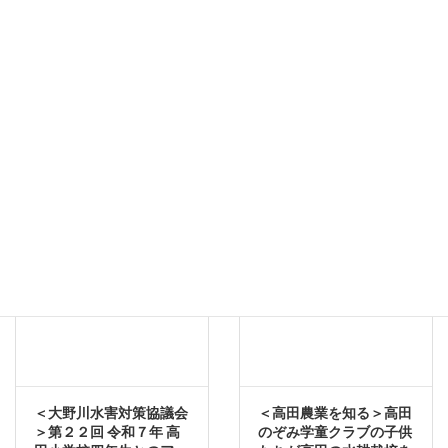
〈大野川〉大野川源流か
〈ティーボール大会〉高
ら鶴崎河口までを下る
田グラウンドで３歳から
（第１回）荻町 白水の滝
７歳のティーボール大会
から始まる
を開催。迷走、迷投の連
続。これほど笑いころげ
2025年5月16日
たスポーツ見学はなかっ
た
2025年5月6日
２０２５年
２０２５年
＜大野川水害対策協議会
＜高田農業を知る＞高田
＞第２２回 令和７年 高
のぞみ学童クラブの子供