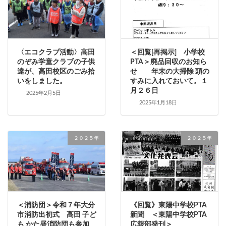
〈エコクラブ活動〉高田
＜回覧[再掲示] 小学校
のぞみ学童クラブの子供
PTA＞廃品回収のお知ら
達が、高田校区のごみ拾
せ 年末の大掃除 頭の
いをしました。
すみに入れておいて。１
月２６日
2025年2月5日
2025年1月18日
２０２５年
２０２５年
＜消防団＞令和７年大分
《回覧》東陽中学校PTA
市消防出初式 高田 子ど
新聞 ＜東陽中学校PTA
も かた昼消防団も参加
広報部発刊＞