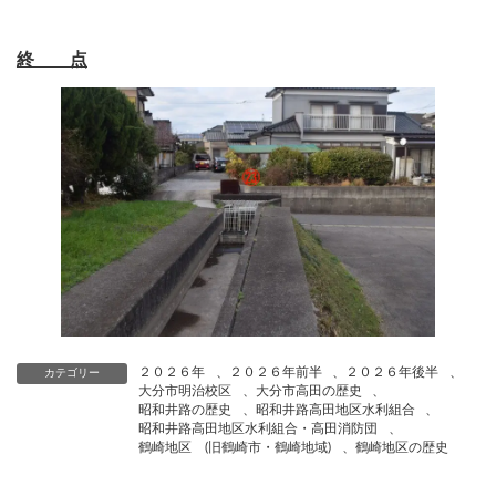
終 点
２０２６年
、
２０２６年前半
、
２０２６年後半
、
カテゴリー
大分市明治校区
、
大分市高田の歴史
、
昭和井路の歴史
、
昭和井路高田地区水利組合
、
昭和井路高田地区水利組合・高田消防団
、
鶴崎地区 (旧鶴崎市・鶴崎地域)
、
鶴崎地区の歴史