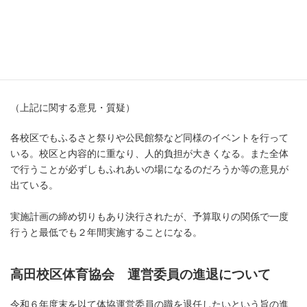
い、それをもって以後中止とする。
７年度からは、鶴崎公民館で各校区によるステージやスポー
ツ体験に切り替えたい。
５月末までに７年度予算の大枠を提出しなければならない。
（上記に関する意見・質疑）
各校区でもふるさと祭りや公民館祭など同様のイベントを行って
いる。校区と内容的に重なり、人的負担が大きくなる。また全体
で行うことが必ずしもふれあいの場になるのだろうか等の意見が
出ている。
実施計画の締め切りもあり決行されたが、予算取りの関係で一度
行うと最低でも２年間実施することになる。
高田校区体育協会 運営委員の進退について
令和６年度末を以て体協運営委員の職を退任したいという旨の進