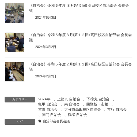
《自治会》令和６年度 ８月(第５回) 高田校区自治部会 会長会
議
2024年8月3日
《自治会》令和５年度３月(第１２回) 高田校区自治部会 会長会
議
2024年3月2日
《自治会》令和５年度２月(第１１回) 高田校区自治部会 会長会
議
2024年2月2日
2024年
、
上徳丸 自治会
、
下徳丸 自治会
、
カテゴリー
亀甲 自治会
、
南 自治会
、
回覧板・市報
、
堂園 自治会
、
大分市高田校区自治会
、
常行 自治会
、
関門 自治会
、
鶴瀬 自治会
自治部会会長会議
タグ