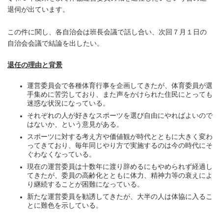
退伺が出ています。
この件に関し、各自治会は班長会議で話し合い、次回７月１日の
自治会会議で結論を出したい。
退任の理由と背景
運営委員会で各種体育行事を企画してきたが、体育委員が選
手集めに苦労しており、また声をかけられた住民にとっても
迷惑な状況になっている。
それぞれの人が好きなスポーツを選び自由にやればよいので
はないか、という意見がある。
スポーツに対する考え方や価値観が時代とともに大きく変わ
ってきており、毎年同じやり方で実施するのは今の時代にそ
ぐわなくなっている。
現在の運営委員は十数年に渡り辞めるにもやめられず経過し
てきたが、委員の高齢化とともに体力、精神力等の衰えによ
り継続することが困難になっている。
新たな運営委員を勧誘してきたが、大半の人は体協に入るこ
とに難色を示している。