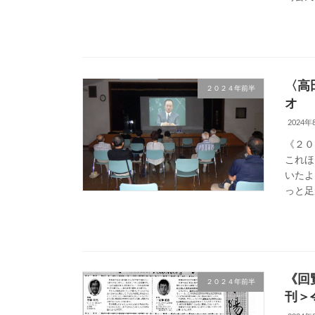
〈高
２０２４年前半
オ
2024年
《２０
これほ
いたよ
っと足
《回
２０２４年前半
刊＞