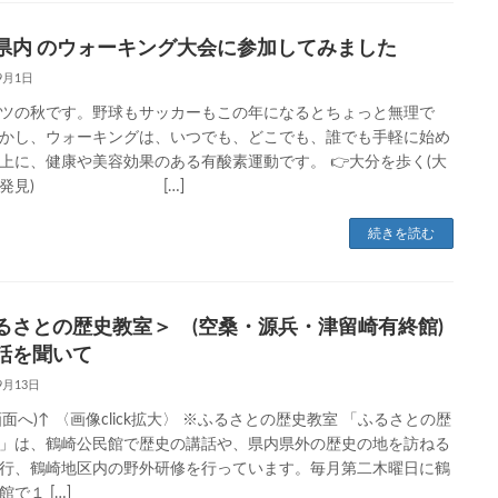
県内 のウォーキング大会に参加してみました
9月1日
ツの秋です。野球もサッカーもこの年になるとちょっと無理で
かし、ウォーキングは、いつでも、どこでも、誰でも手軽に始め
上に、健康や美容効果のある有酸素運動です。 👉大分を歩く(大
再発見) […]
続きを読む
るさとの歴史教室＞ (空桑・源兵・津留崎有終館)
話を聞いて
9月13日
P画面へ)↑ 〈画像click拡大〉 ※ふるさとの歴史教室 「ふるさとの歴
」は、鶴崎公民館で歴史の講話や、県内県外の歴史の地を訪ねる
行、鶴崎地区内の野外研修を行っています。毎月第二木曜日に鶴
で１ […]