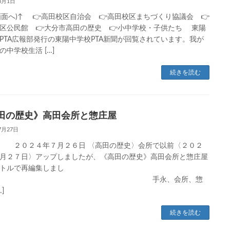
8月1日
P画面へ)↑ 👉高田校区自治会 👉高田校区まちづくり協議会 👉
区公民館 👉大分市高田の歴史 👉小中学校・子供たち 東陽
PTA広報部発行の東陽中学校PTA新聞が回覧されています。我が
の中学校生活 […]
続きを読む
田の歴史》高田会所と惣庄屋
7月27日
 ２０２４年７月２６日 〈高田の歴史〉会所で以前〈２０２
月２７日〉アップしましたが、《高田の歴史》高田会所と惣庄屋
トルで再編集しまし
た。 手永、会所、惣
]
続きを読む