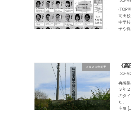
2024年
(TO
高田校
中学校
子や孫
《高
２０２４年前半
2024年
再編集
３年２
のタイ
庄屋 […