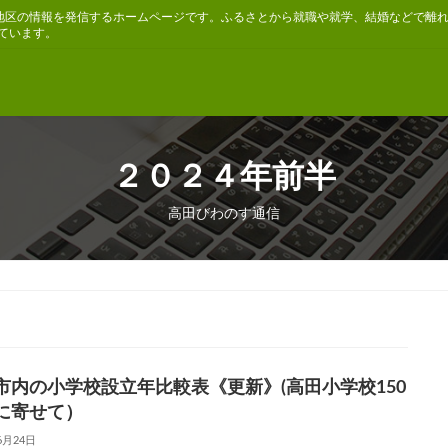
地区の情報を発信するホームページです。ふるさとから就職や就学、結婚などで離
ています。
２０２４年前半
高田びわのす通信
市内の小学校設立年比較表《更新》(高田小学校150
年に寄せて）
6月24日