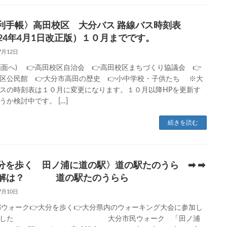
利手帳〉高田校区 大分バス 路線バス時刻表
024年4月1日改正版）１０月までです。
7月12日
P画面へ) 👉高田校区自治会 👉高田校区まちづくり協議会 👉
区公民館 👉大分市高田の歴史 👉小中学校・子供たち ※大
スの時刻表は１０月に変更になります。１０月以降HPを更新す
うか検討中です。 […]
続きを読む
分を歩く 田ノ浦に道の駅〉道の駅たのうら ➡ ➡
正解は？ 道の駅たのうらら
7月10日
都ウォーク👉大分を歩く👉大分県内のウォーキング大会に参加し
みました 大分市民ウォーク 「田ノ浦