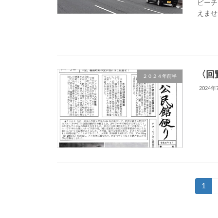
ビーチ
えませ
〈回
２０２４年前半
2024年
投
固
1
定
稿
ペ
ー