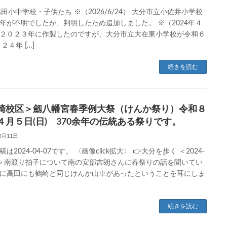
高田小中学校・子供たち ※（2026/6/24） 大分市立小佐井小学校
年が不明でしたが、判明したため追加しました。 ※（2024年４
２０２３年に作製したのですが、大分市立大在東小学校が令和６
２４年 […]
続きを読む
崎校区＞劔八幡宮春季例大祭（けんか祭り）令和８
４月５日(日) 370余年の伝統ある祭りです。
3月11日
は2024-04-07です。 〈画像click拡大〉 👉大分を歩く ＜2024-
07＞南渡り拍子について南の安部吉朗さんに春祭りの話を聞いてい
に高田にも鶴崎と同じけんか山車があったということを耳にしま
続きを読む