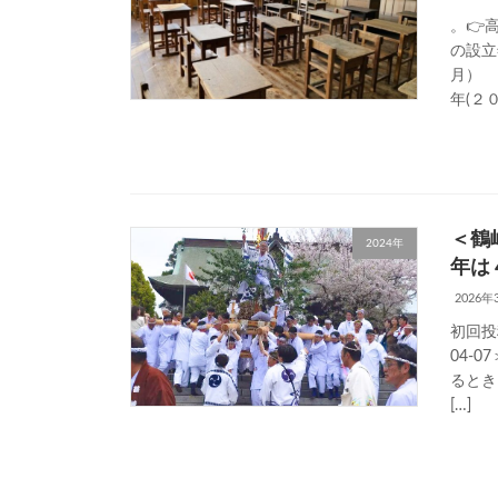
。👉
の設立
月） 
年(２０
＜鶴
2024年
年は
2026年
初回投稿
04-
るとき
[…]