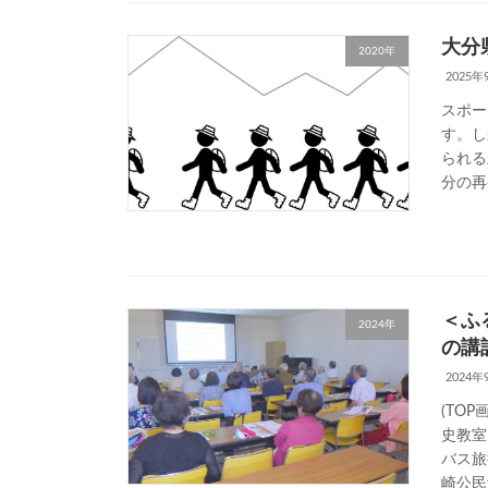
大分
2020年
2025年
スポー
す。し
られる
分の
＜ふ
2024年
の講
2024年
(TO
史教室
バス旅
崎公民館