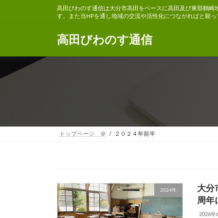
コ
ナ
高田びわのす通信は大分市高田をベースに高田及び東部鶴崎
ン
ビ
す。また当HPを通し地域の交流や活性化につながればと願っ
テ
ゲ
ン
ー
高田びわのす通信
ツ
シ
へ
ョ
ス
ン
キ
に
ッ
移
プ
動
トップページ ＠
２０２４年前半
大分
2024年
周
2026年