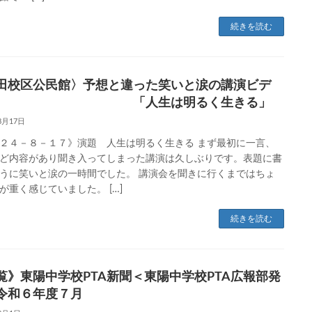
続きを読む
田校区公民館〉予想と違った笑いと涙の講演ビデ
 「人生は明るく生きる」
8月17日
２４－８－１７》演題 人生は明るく生きる まず最初に一言、
ど内容があり聞き入ってしまった講演は久しぶりです。表題に書
うに笑いと涙の一時間でした。 講演会を聞きに行くまではちょ
が重く感じていました。 […]
続きを読む
覧》東陽中学校PTA新聞＜東陽中学校PTA広報部発
令和６年度７月