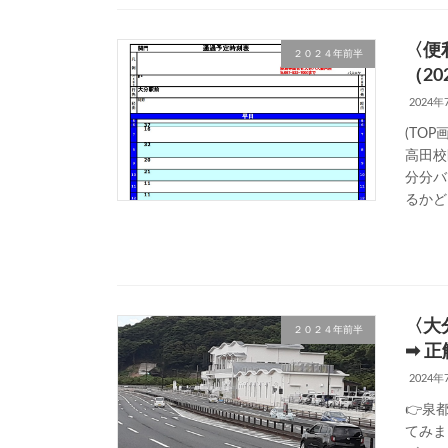
〈便
２０２４年前半
（2
2024年
(TO
高田校
分分バ
るかど
〈大
２０２４年前半
➡ 
2024年
👉泉
て