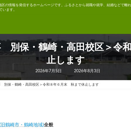
地区の情報を発信するホームページです。ふるさとから就職や就学、結婚などで離
ています。
事 別保・鶴崎・高田校区＞令
止します
最
2026年7月5日
2026年8月3日
終
更
新
事 別保・鶴崎・高田校区＞令和８年６月末 秋まで休止します
日
時
:
(旧鶴崎市・鶴崎地域)
全般