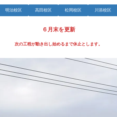
明治校区
高田校区
松岡校区
川添校区
６月末を更新
次の工程が動き出し始めるまで休止とします。