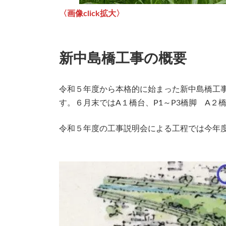
〈画像click拡大〉
新中島橋工事の概要
令和５年度から本格的に始まった新中島橋工
す。６月末ではA１橋台、P1～P3橋脚 A
令和５年度の工事説明会による工程では今年