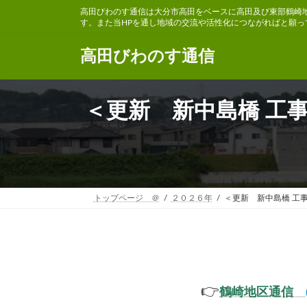
コ
ナ
高田びわのす通信は大分市高田をベースに高田及び東部鶴崎
ン
ビ
す。また当HPを通し地域の交流や活性化につながればと願っ
テ
ゲ
ン
ー
高田びわのす通信
ツ
シ
へ
ョ
ス
ン
＜更新 新中島橋 工
キ
に
ッ
移
プ
動
トップページ ＠
２０２６年
＜更新 新中島橋 工
👉
鶴崎地区通信