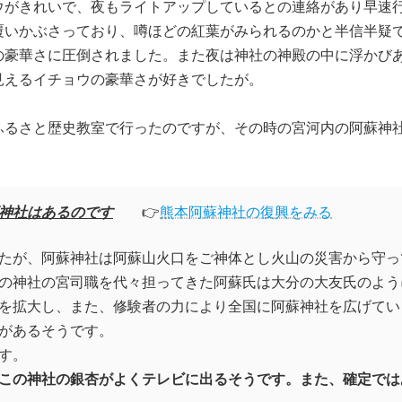
ウがきれいで、夜もライトアップしているとの連絡があり早速
覆いかぶさっており、噂ほどの紅葉がみられるのかと半信半疑
の豪華さに圧倒されました。また夜は神社の神殿の中に浮かび
見えるイチョウの豪華さが好きでしたが。
ふるさと歴史教室で行ったのですが、その時の宮河内の阿蘇神社
神社はあるのです
👉
熊本阿蘇神社の復興をみる
たが、阿蘇神社は阿蘇山火口をご神体とし火山の災害から守っ
の神社の宮司職を代々担ってきた阿蘇氏は大分の大友氏のよう
を拡大し、また、修験者の力により全国に阿蘇神社を広げてい
があるそうです。
す。
この神社の銀杏がよくテレビに出るそうです。また、確定では