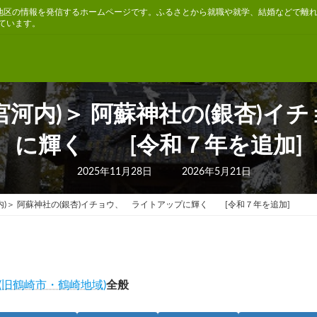
地区の情報を発信するホームページです。ふるさとから就職や就学、結婚などで離
ています。
宮河内)＞ 阿蘇神社の(銀杏)イ
に輝く [令和７年を追加]
最
2025年11月28日
2026年5月21日
終
更
新
内)＞ 阿蘇神社の(銀杏)イチョウ、 ライトアップに輝く [令和７年を追加]
日
時
:
(旧鶴崎市・鶴崎地域)
全般