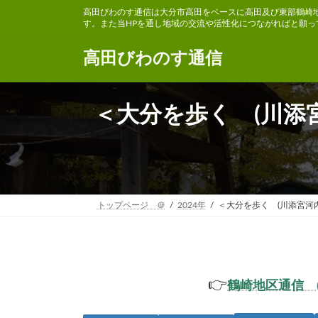
コ
ナ
高田びわのす通信は大分市高田をベースに高田及び東部鶴崎
ン
ビ
す。また当HPを通し地域の交流や活性化につながればと願っ
テ
ゲ
ン
ー
高田びわのす通信
ツ
シ
へ
ョ
ス
ン
＜大分を歩く (川添
キ
に
ッ
移
プ
動
トップページ ＠
2024年
＜大分を歩く (川添宮河
👉
鶴崎地区通信