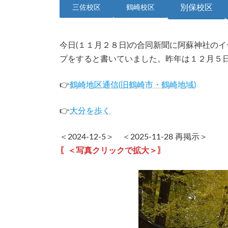
別保校区
三佐校区
鶴崎校区
今日(１１月２８日)の合同新聞に阿蘇神社の
プをすると書いていました。昨年は１２月５
👉
鶴崎地区通信(旧鶴崎市・鶴崎地域)
👉
大分を歩く
＜2024-12-5＞ ＜2025-11-28 再掲示＞
〖＜写真クリックで拡大＞〗