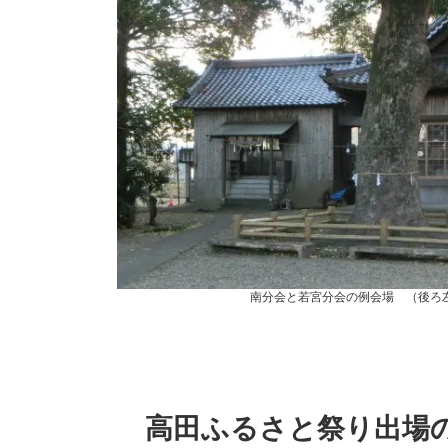
南分会と若宮分会の例会場 （後ろ
高田ふるさと祭り出場