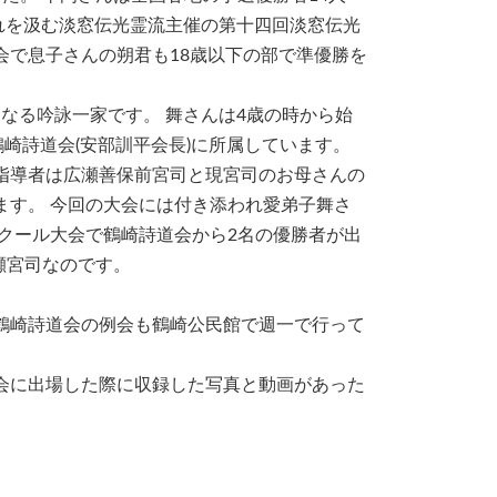
流れを汲む淡窓伝光霊流主催の第十四回淡窓伝光
会で息子さんの朔君も18歳以下の部で準優勝を
なる吟詠一家です。 舞さんは4歳の時から始
崎詩道会(安部訓平会長)に所属しています。
指導者は広瀬善保前宮司と現宮司のお母さんの
ます。 今回の大会には付き添われ愛弟子舞さ
クール大会で鶴崎詩道会から2名の優勝者が出
瀬宮司なのです。
鶴崎詩道会の例会も鶴崎公民館で週一で行って
能大会に出場した際に収録した写真と動画があった