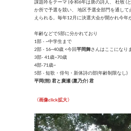
課題吟をテーマ (令和6年は唐の詩人、 杜牧 (と
か所で予選を競い、 地区予選全部門を通して
えられる。毎年12月に決選大会が開かれ今年
年齢などで5部に分かれており
1部 - ~中学生まで
2部 - 16~40歳 <今回
平岡舞
さんはここになり
3部- 41歳~70歳
4部-71歳~
5部 - 短歌・俳句・新体詩の部(年齢制限なし)
平岡(朔) 君と廣瀬 (稟乃介) 君
〈画像click拡大〉