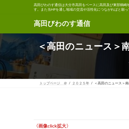
コ
ナ
高田びわのす通信は大分市高田をベースに高田及び東部鶴崎
ン
ビ
す。また当HPを通し地域の交流や活性化につながればと願っ
テ
ゲ
ン
ー
高田びわのす通信
ツ
シ
へ
ョ
ス
ン
＜高田のニュース＞南
キ
に
ッ
移
プ
動
トップページ ＠
２０２５年
＜高田のニュース＞南
〈画像click拡大〉