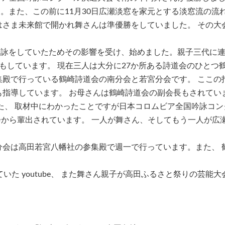
した。また、この前に11月30日広瀬淡窓を家元とする淡窓流の
さま未来館で開かれ舞さんは準優勝をしていました。 その大
が吟詠をしていたためその影響を受け、始めました。親子三代に連
もしています。 現在三人は大分に27か所ある詩道会のひとつ鶴
集殿で行っている鶴崎詩道会の南分会と若宮分会です。 ここの
指導しています。 お母さんは鶴崎詩道会の副会長もされてい
た、 取材中にわかったことですが日本コロムビア全国吟詠コン
会から輩出されています。 一人が舞さん、そしてもう一人が広
分会は高田若宮八幡社の参集殿で週一で行っています。また、 
いた youtube、 また舞さん親子が高田ふるさと祭りの芸