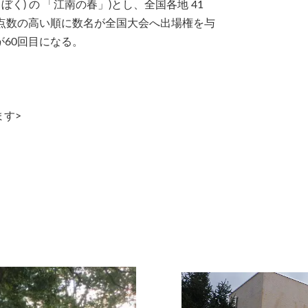
ぼく) の 「江南の春」)とし、全国各地 41
点数の高い順に数名が全国大会へ出場権を与
が60回目になる。
ます>