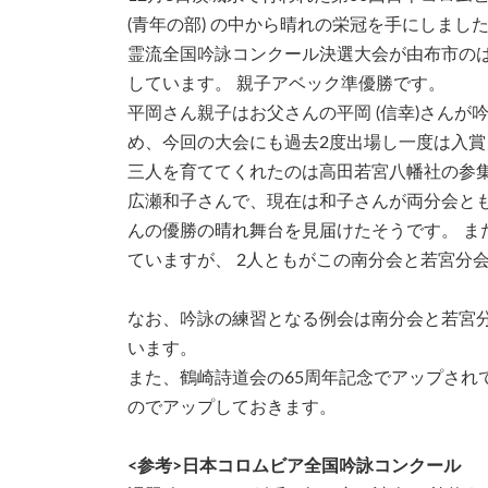
(青年の部) の中から晴れの栄冠を手にしま
霊流全国吟詠コンクール決選大会が由布市のは
しています。 親子アベック準優勝です。
平岡さん親子はお父さんの平岡 (信幸)さん
め、今回の大会にも過去2度出場し一度は入賞
三人を育ててくれたのは高田若宮八幡社の参
広瀬和子さんで、現在は和子さんが両分会とも
んの優勝の晴れ舞台を見届けたそうです。 ま
ていますが、 2人ともがこの南分会と若宮分
なお、吟詠の練習となる例会は南分会と若宮
います。
また、鶴崎詩道会の65周年記念でアップされて
のでアップしておきます。
<参考>日本コロムビア全国吟詠コンクール