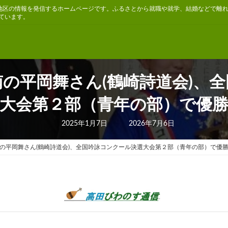
地区の情報を発信するホームページです。ふるさとから就職や就学、結婚などで離
ています。
の平岡舞さん(鶴崎詩道会)、
大会第２部（青年の部）で優
最
2025年1月7日
2026年7月6日
終
更
新
の平岡舞さん(鶴崎詩道会)、全国吟詠コンクール決選大会第２部（青年の部）で優
日
時
: