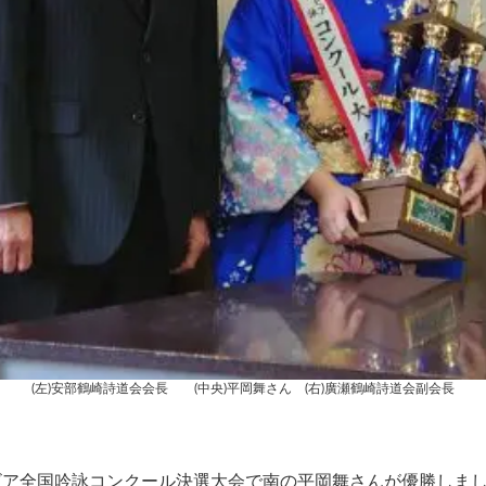
(左)安部鶴崎詩道会会長 (中央)平岡舞さん (右)廣瀬鶴崎詩道会副会長
ムビア全国吟詠コンクール決選大会で南の平岡舞さんが優勝しまし