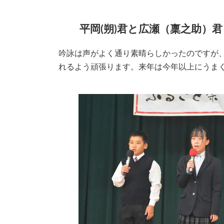
平岡(朔)君と広瀬（稟之助）君
吟詠は声がよく通り素晴らしかったのですが
れるよう頑張ります。来年は今年以上にうま