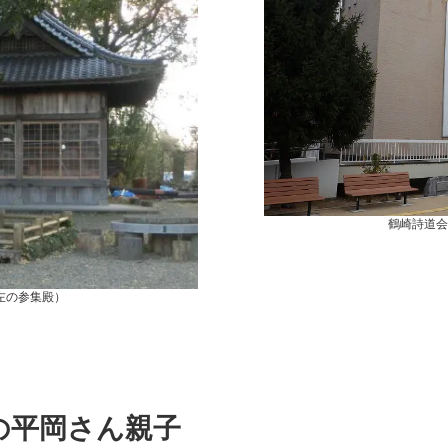
鶴崎詩道会
左の参集殿）
の平岡さん親子