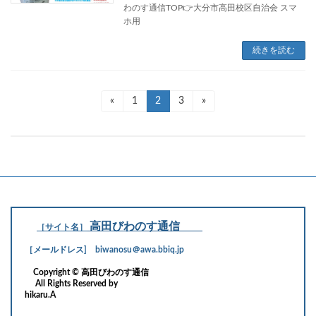
わのす通信TOP👉大分市高田校区自治会 スマ
ホ用
続きを読む
投
«
固
1
固
2
固
3
»
定
定
定
稿
ペ
ペ
ペ
ー
ー
ー
の
ジ
ジ
ジ
ペ
ー
ジ
高田びわのす通信
［サイト名］
送
［メールドレス] biwanosu＠awa.bbiq.jp
り
Copyright © 高田びわのす通信
All Rights Reserved by
hikaru.A