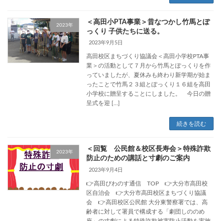
＜高田小PTA事業＞昔なつかし竹馬とぽ
2023年
っくり 子供たちに送る。
2023年9月5日
高田校区まちづくり協議会＜高田小学校PTA事
業＞の活動として７月から竹馬とぽっくりを作
っていましたが、夏休みも終わり新学期が始ま
ったことで竹馬２３組とぽっくり１６組を高田
小学校に贈呈することにしました。 今日の贈
呈式を迎 […]
続きを読む
＜回覧 公民館＆校区長寿会＞特殊詐欺
2023年
防止のための講話と寸劇のご案内
2023年9月4日
👉高田びわのす通信 TOP 👉大分市高田校
区自治会 👉大分市高田校区まちづくり協議
会 👉高田校区公民館 大分東警察署では、高
齢者に対して署員で構成する「劇団しののめ