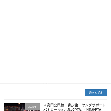
になりました。 何か、同じ世代の方たちが集
ま […]
続きを読む
＜敬老の日 （自治会）＞9月18日は敬
2023年
老の日で
す。 自治会
からの記念品の準備をしています
2023年9月16日
9月18日(月)は敬老の日です。以前のように高田
校区全体の敬老の日の催し物はなくなりました
が、各自治会ではそれぞれ行っているようで
す。(17日～18日各自治会で違います)高田校区
自治会からも対象者に敬老の日の記念品を贈り
[…]
続きを読む
＜高田公民館・青少協 ヤングサポート
2023年
パトロール＞小学校PTA、中学校PTA、