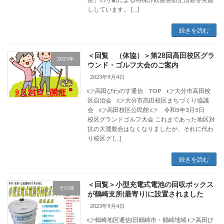
座」の寸劇による特殊詐欺被害防止活動を実施
ししています。 […]
続きを読む
＜回覧 （体協）＞第28回高田校区グラ
2023年
ウンド・ゴルフ大会のご案内
2023年9月4日
👉高田びわのす通信 TOP 👉大分市高田校
区自治会 👉大分市高田校区まちづくり協議
会 👉高田校区公民館 👉 令和5年3月5日
校区グランドゴルフ大会 これまであった地区対
抗の大運動会はなくなりましたが、それに代わ
り校区グ […]
続きを読む
＜回覧＞小型充電式電池の回収ボックス
その他
が鶴崎支所(最寄り)に設置されました
2023年9月4日
👉鶴崎地区通信(旧鶴崎市・鶴崎地域 👉高田び