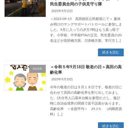
民生委員合同の子供見守り隊
2023年9月15日
＜2023-09-15 高田校区公民館前にて＞ 夏休
み明けのヤングサポートパトロールに参加しま
した。9月に入っての夕方7時はもう真っ暗で
す。小学校、中学校PTAの父兄、民生委員の20
名ほどが高田橋方面、川添橋方面、常行方 […]
続きを読む
＜令和５年9月18日 敬老の日＞高田の高
2023年
齢化率
2023年9月10日
今年の敬老の日は９月１８日です。敬老の日に
合わせて高田の高齢化率を割り出してみまし
た。(大分市人口基本台帳を参照)ただし、集計
時に自治会境界の関係で若干誤差があります。
高齢化率 ＜全国平均＞ 29.1％ （内閣府資
料） […]
続きを読む