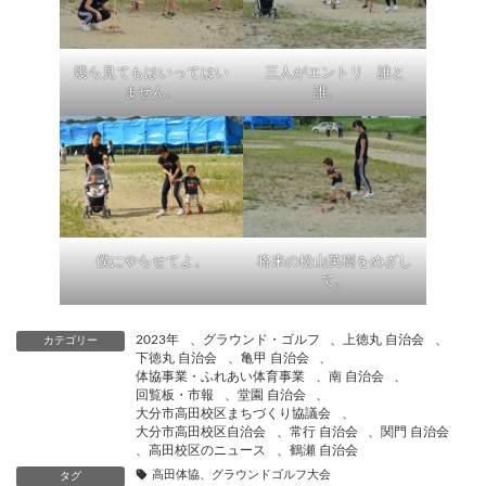
幾ら見てもはいってはい
三人がエントリ 誰と
ません。
誰。
僕にやらせてよ。
将来の松山英樹をめざし
て。
2023年
、
グラウンド・ゴルフ
、
上徳丸 自治会
、
カテゴリー
下徳丸 自治会
、
亀甲 自治会
、
体協事業・ふれあい体育事業
、
南 自治会
、
回覧板・市報
、
堂園 自治会
、
大分市高田校区まちづくり協議会
、
大分市高田校区自治会
、
常行 自治会
、
関門 自治会
、
高田校区のニュース
、
鶴瀬 自治会
高田体協、グラウンドゴルフ大会
タグ