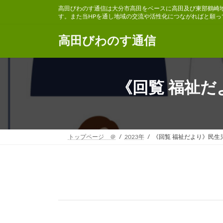
コ
ナ
高田びわのす通信は大分市高田をベースに高田及び東部鶴崎
ン
ビ
す。また当HPを通し地域の交流や活性化につながればと願っ
テ
ゲ
ン
ー
高田びわのす通信
ツ
シ
へ
ョ
ス
ン
キ
に
《回覧 福祉
ッ
移
プ
動
トップページ ＠
2023年
《回覧 福祉だより》民生