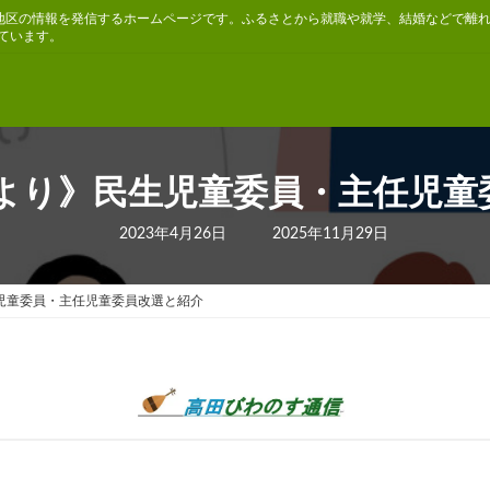
地区の情報を発信するホームページです。ふるさとから就職や就学、結婚などで離
ています。
だより》民生児童委員・主任児童
最
2023年4月26日
2025年11月29日
終
更
新
日
児童委員・主任児童委員改選と紹介
時
: