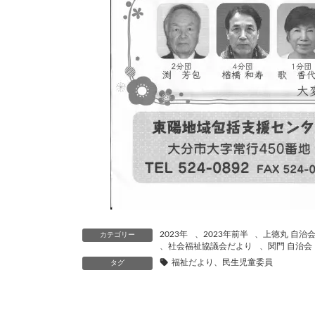
2023年
、
2023年前半
、
上徳丸 自治
カテゴリー
、
社会福祉協議会だより
、
関門 自治会
福祉だより、民生児童委員
タグ