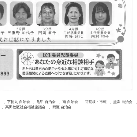
会
、
下徳丸 自治会
、
亀甲 自治会
、
南 自治会
、
回覧板・市報
、
堂園 自治会
、
高田校区社会福祉協議会
、
鶴瀬 自治会