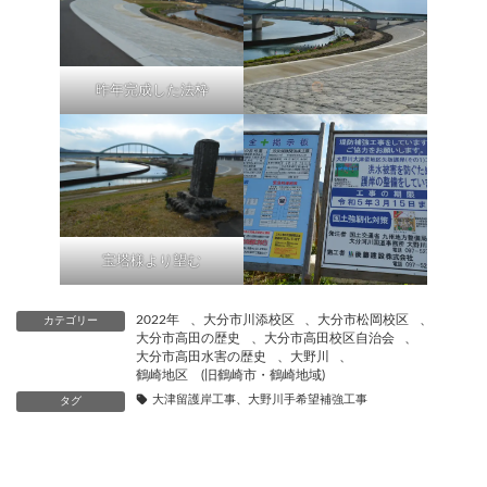
昨年完成した法枠
宝塔様より望む
2022年
、
大分市川添校区
、
大分市松岡校区
、
カテゴリー
大分市高田の歴史
、
大分市高田校区自治会
、
大分市高田水害の歴史
、
大野川
、
鶴崎地区 (旧鶴崎市・鶴崎地域)
大津留護岸工事、大野川手希望補強工事
タグ