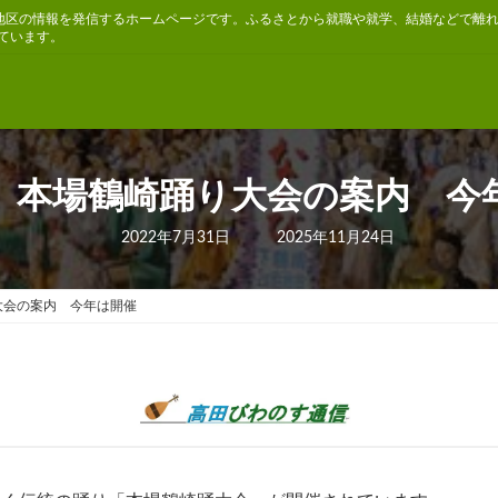
地区の情報を発信するホームページです。ふるさとから就職や就学、結婚などで離
ています。
 本場鶴崎踊り大会の案内 
最
2022年7月31日
2025年11月24日
終
更
新
日
大会の案内 今年は開催
時
: