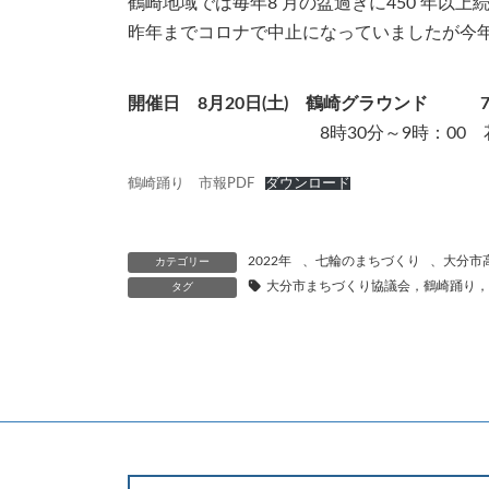
鶴崎地域では毎年8 月の盆過ぎに450 年以
昨年までコロナで中止になっていましたが今
開催日 8月20日(土) 鶴崎グラウンド 7
8時30分～9時：00 花
鶴崎踊り 市報PDF
ダウンロード
2022年
、
七輪のまちづくり
、
大分市
カテゴリー
大分市まちづくり協議会，鶴崎踊り，
タグ