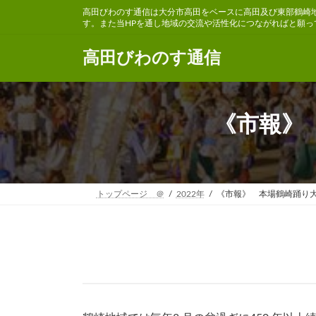
コ
ナ
高田びわのす通信は大分市高田をベースに高田及び東部鶴崎
ン
ビ
す。また当HPを通し地域の交流や活性化につながればと願っ
テ
ゲ
ン
ー
高田びわのす通信
ツ
シ
へ
ョ
ス
ン
キ
に
《市報》
ッ
移
プ
動
トップページ ＠
2022年
《市報》 本場鶴崎踊り